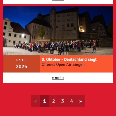
3. Oktober - Deutschland singt
03.10.
Offenes Open Air Singen
2026
» mehr
«
1
2
3
4
»