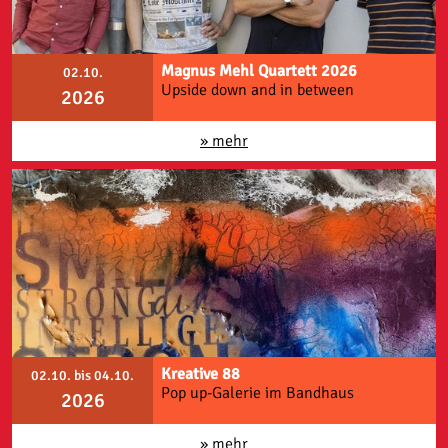
Magnus Mehl Quartett 2026
02.10.
Upside down and in between
2026
» mehr
Kreative 88
02.10. bis 04.10.
Pop up-Galerie im Bandhaus
2026
» mehr