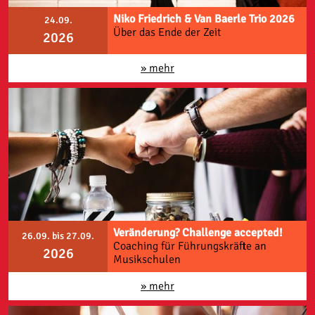
Niko Friedrich & Van Baerle Trio 2026
24.09.
Über das Ende der Zeit
2026
» mehr
Veränderung? Challenge accepted!
26.09. bis 27.09.
Coaching für Führungskräfte an
2026
Musikschulen
» mehr