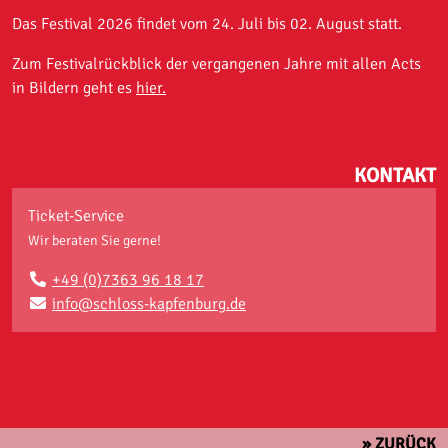
Das Festival 2026 findet vom 24. Juli bis 02. August statt.
Zum Festivalrückblick der vergangenen Jahre mit allen Acts
in Bildern geht es
hier.
KONTAKT
Ticket-Service
Wir beraten Sie gerne!
+49 (0)7363 96 18 17
info@schloss-kapfenburg.de
» ZURÜCK