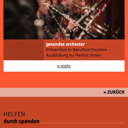
gesundes orchester
Prävention in Berufsorchestern –
Ausbildung zu Mentor:innen
» mehr
» ZURÜCK
HELFEN
durch spenden