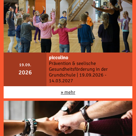
piccolino
Prävention & seelische
19.09.
Gesundheitsförderung in der
2026
Grundschule | 19.09.2026 -
14.03.2027
» mehr