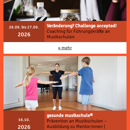
Veränderung? Challenge accepted!
26.09. bis 27.09.
Coaching für Führungskräfte an
2026
Musikschulen
» mehr
gesunde musikschule®
16.10.
Prävention an Musikschulen –
2026
Ausbildung zu Mentor:innen |