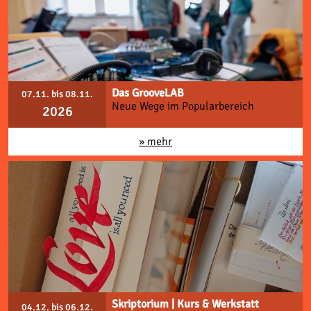
Das GrooveLAB
07.11. bis 08.11.
Neue Wege im Popularbereich
2026
» mehr
Skriptorium | Kurs & Werkstatt
04.12. bis 06.12.